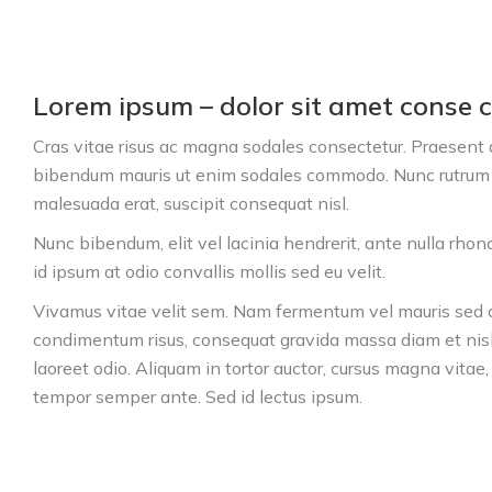
Lorem ipsum – dolor sit amet conse ct
Cras vitae risus ac magna sodales consectetur. Praesent a 
bibendum mauris ut enim sodales commodo. Nunc rutrum q
malesuada erat, suscipit consequat nisl.
Nunc bibendum, elit vel lacinia hendrerit, ante nulla rhon
id ipsum at odio convallis mollis sed eu velit.
Vivamus vitae velit sem. Nam fermentum vel mauris sed co
condimentum risus, consequat gravida massa diam et nisl. 
laoreet odio. Aliquam in tortor auctor, cursus magna vitae, u
tempor semper ante. Sed id lectus ipsum.