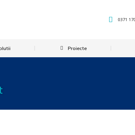
0371 17
olutii
Proiecte
t