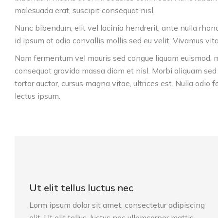
malesuada erat, suscipit consequat nisl.
Nunc bibendum, elit vel lacinia hendrerit, ante nulla rhon
id ipsum at odio convallis mollis sed eu velit. Vivamus vit
Nam fermentum vel mauris sed congue liquam euismod, mi 
consequat gravida massa diam et nisl. Morbi aliquam sed n
tortor auctor, cursus magna vitae, ultrices est. Nulla odio
lectus ipsum.
Ut elit tellus luctus nec
Lorm ipsum dolor sit amet, consectetur adipiscing
elit. Ut elit tellus, luctus nec ullamcorper mattis,