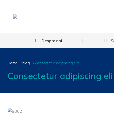
Despre noi
S
You are here:
Home
blog
Consectetur adipiscing elit
Consectetur adipiscing eli